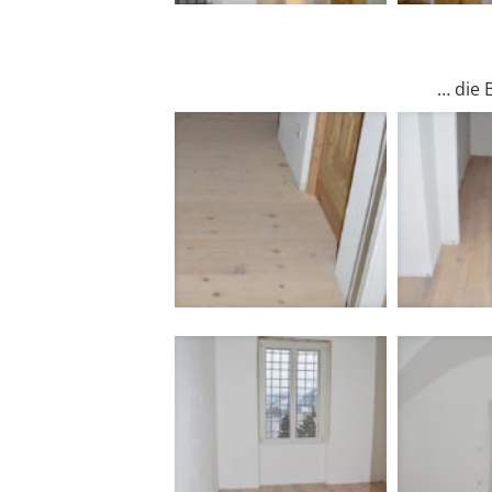
… die 