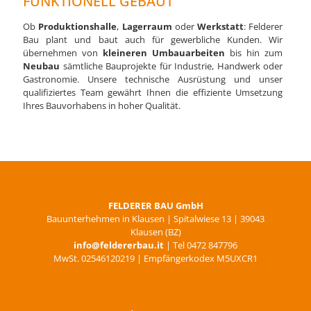
FUNKTIONELL GEBAUT
Ob
Produktionshalle
,
Lagerraum
oder
Werkstatt
: Felderer
Bau plant und baut auch für gewerbliche Kunden. Wir
übernehmen von
kleineren Umbauarbeiten
bis hin zum
Neubau
sämtliche Bauprojekte für Industrie, Handwerk oder
Gastronomie. Unsere technische Ausrüstung und unser
qualifiziertes Team gewährt Ihnen die effiziente Umsetzung
Ihres Bauvorhabens in hoher Qualität.
FELDERER BAU GmbH
Bauunterhehmen in Klausen | Spitalwiese 13 | 39043
Klausen (BZ)
info@feldererbau.it
| Tel 0472 847796
MwSt. 02546120219 | Empfängerkodex M5UXCR1