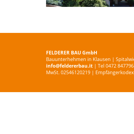
Hotel Der Rierhof in Klausen
FELDERER BAU GmbH
Bauunterhehmen in Klausen | Spitalwie
info@feldererbau.it
| Tel 0472 847796
MwSt. 02546120219 | Empfängerkode